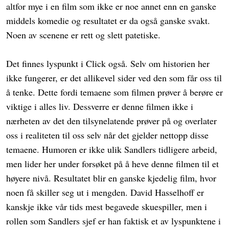
altfor mye i en film som ikke er noe annet enn en ganske
middels komedie og resultatet er da også ganske svakt.
Noen av scenene er rett og slett patetiske.
Det finnes lyspunkt i Click også. Selv om historien her
ikke fungerer, er det allikevel sider ved den som får oss til
å tenke. Dette fordi temaene som filmen prøver å berøre er
viktige i alles liv. Dessverre er denne filmen ikke i
nærheten av det den tilsynelatende prøver på og overlater
oss i realiteten til oss selv når det gjelder nettopp disse
temaene. Humoren er ikke ulik Sandlers tidligere arbeid,
men lider her under forsøket på å heve denne filmen til et
høyere nivå. Resultatet blir en ganske kjedelig film, hvor
noen få skiller seg ut i mengden. David Hasselhoff er
kanskje ikke vår tids mest begavede skuespiller, men i
rollen som Sandlers sjef er han faktisk et av lyspunktene i