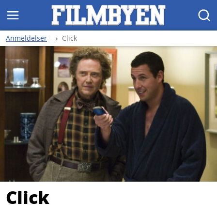
MENY
SØK
Anmeldelser
Click
Click