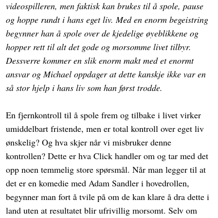
videospilleren, men faktisk kan brukes til å spole, pause
og hoppe rundt i hans eget liv. Med en enorm begeistring
begynner han å spole over de kjedelige øyeblikkene og
hopper rett til alt det gode og morsomme livet tilbyr.
Dessverre kommer en slik enorm makt med et enormt
ansvar og Michael oppdager at dette kanskje ikke var en
så stor hjelp i hans liv som han først trodde.
En fjernkontroll til å spole frem og tilbake i livet virker
umiddelbart fristende, men er total kontroll over eget liv
ønskelig? Og hva skjer når vi misbruker denne
kontrollen? Dette er hva Click handler om og tar med det
opp noen temmelig store spørsmål. Når man legger til at
det er en komedie med Adam Sandler i hovedrollen,
begynner man fort å tvile på om de kan klare å dra dette i
land uten at resultatet blir ufrivillig morsomt. Selv om