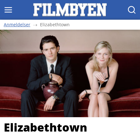
MENY
SØK
Anmeldelser
Elizabethtown
Elizabethtown