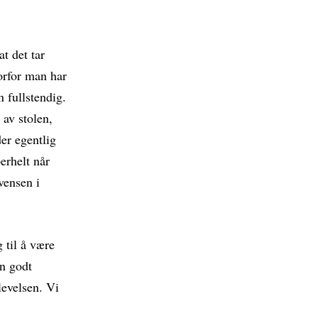
at det tar
vorfor man har
 fullstendig.
av stolen,
er egentlig
erhelt når
vensen i
 til å være
n godt
levelsen. Vi