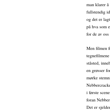
man klarer å
fullstendig i
og det er lag
på hva som e
for de av oss
Men filmen fe
tegnefilmene
ståsted, inn
en grøsser fo
mørke stemni
Nebbercracke
i første scene
foran Nebberc
Det er sjelde