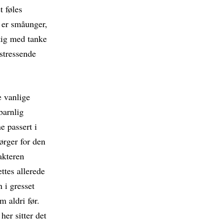
 føles
e er småunger,
stig med tanke
stressende
e vanlige
barnlig
e passert i
ørger for den
akteren
tes allerede
n i gresset
 aldri før.
her sitter det