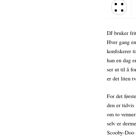
Terningkast 
DJ bruker fri
Hver gang en 
konfiskerer t
han en dag e
ser ut til å 
er det liten t
For det først
den er tidvis
om to venner 
selv er derm
Scooby-Doo o