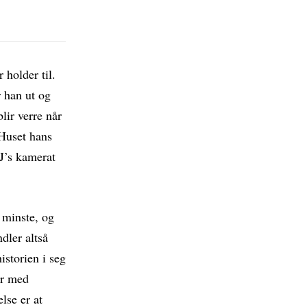
 holder til.
r han ut og
lir verre når
 Huset hans
DJ’s kamerat
r minste, og
ndler altså
istorien i seg
er med
lse er at