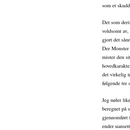
som et skudd
Det som derim
voldsomt av, 
gjort det sån
Der Monster 
mister den si
hovedkarakter
det virkelig 
følgende tre 
Jeg nøler lik
beregnet på 
gjennomført f
ender uansett 