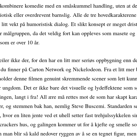
 kombinere komedie med en småskummel handling, uten at det
diotisk eller overdrevent barnslig. Alle de tre hovedkarakteren
t litt vekt på humoristisk dialog. Et slikt konsept er meget dri
r målgruppen, da det veldig fort kan oppleves som masete og 
 som er over 10 år.
iler ikke der, for den har en litt mer seriøs oppbygning enn d
 du finner på Carton Network og Nickelodeon. Fra et litt mer 
eholder denne filmen genuint skremmende scener som lett kunn
r ungdom. Det er ikke bare det visuelle og lydeffektene som s
ngen, langt i fra! All ære må rettes mot de som har skapt kar
r, og stemmen bak han, nemlig Steve Buscemi. Standarden set
, hvor en liten jente ved et uhell setter fast trehjulssykkelen si
rackers hus, og galingen kommer ut for å kjefte og smelle som
n man blir så kald nedover ryggen av å se en tegnet figur, men 