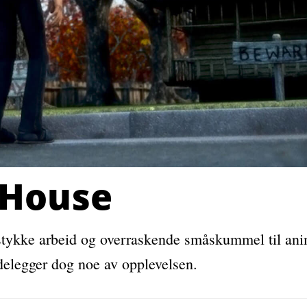
 House
stykke arbeid og overraskende småskummel til ani
delegger dog noe av opplevelsen.