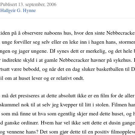
4
Publisert
13. september, 2006
Hallgeir G. Hynne
tiden på å observere naboens hus, hvor den sinte Nebbecracker
unge forviller seg selv eller en leke inn i hagen hans, storme
ingen og jager ungene. DJ synes dett er merkelig, og det hele b
r indirekte skyld i at gamle Nebbecracker havner på sykehus.
fortsatt være bebodd, og når det en dag sluker basketballen til 
vil om at huset lever og er relativt ondt.
e må det presiseres at dette absolutt ikke er en film for de alle
 skummel nok til at selv jeg kvepper til litt i stolen. Filmen ha
som må finne ut hva som egentlig skjer med dette huset, og h
ed ganske ordinær. Hvem har vel ikke sett dette et dusin gang
g vennene hans? Det som gjør dette til en positiv filmoppleve