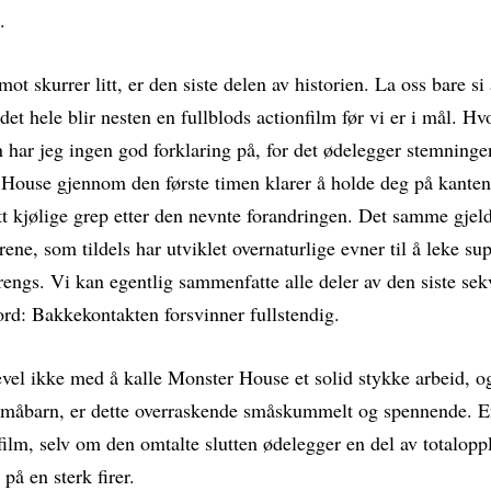
.
ot skurrer litt, er den siste delen av historien. La oss bare si 
det hele blir nesten en fullblods actionfilm før vi er i mål. H
n har jeg ingen god forklaring på, for det ødelegger stemningen
House gjennom den første timen klarer å holde deg på kanten 
tt kjølige grep etter den nevnte forandringen. Det samme gjeld
ene, som tildels har utviklet overnaturlige evner til å leke sup
trengs. Vi kan egentlig sammenfatte alle deler av den siste sek
ord: Bakkekontakten forsvinner fullstendig.
evel ikke med å kalle Monster House et solid stykke arbeid, og
småbarn, er dette overraskende småskummelt og spennende. E
ilm, selv om den omtalte slutten ødelegger en del av totalopp
på en sterk firer.