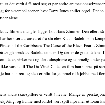
gt, er det verdt å få med seg et par andre animasjonssekvense
eg; for eksempel scenen hvor Davy Jones spiller orgel. Denne 
scar alene.
ekt av filmens mangler ligger hos Hans Zimmer. Den ellers så 
har her overtatt ansvaret fra sin elev Klaus Badelt, som komp
 Pirates of the Caribbean: The Curse of the Black Pearl . Zim
sett av gjenbruk av Badelts temaer. Og det er de gode delene. 
om de er, virker rett og slett uinspirerte og temmelig under 
r ikke varene til The Da Vinci Code, en film han jobbet på sa
e har han rett og slett er blitt for gammel til å jobbe med fler
mens andre skuespillere er verdt å nevne. Mange av prestasjon
kekjøring, og kunne med fordel vært spilt mye mer ut foran ka