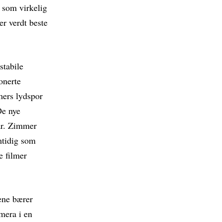
r som virkelig
er verdt beste
stabile
onerte
mers lydspor
De nye
par. Zimmer
mtidig som
e filmer
ene bærer
mera i en