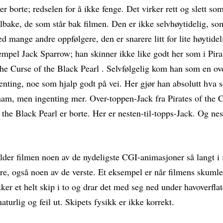
 er borte; redselen for å ikke fenge. Det virker rett og slett 
 tilbake, de som står bak filmen. Den er ikke selvhøytidelig, so
 mange andre oppfølgere, den er snarere litt for lite høytide
empel Jack Sparrow; han skinner ikke like godt her som i Pira
he Curse of the Black Pearl . Selvfølgelig kom han som en ov
enting, noe som hjalp godt på vei. Her gjør han absolutt hva 
 ham, men ingenting mer. Over-toppen-Jack fra Pirates of the 
the Black Pearl er borte. Her er nesten-til-topps-Jack. Og nes
lder filmen noen av de nydeligste CGI-animasjoner så langt i 
re, også noen av de verste. Et eksempel er når filmens skumle
er et helt skip i to og drar det med seg ned under havoverflat
naturlig og feil ut. Skipets fysikk er ikke korrekt.