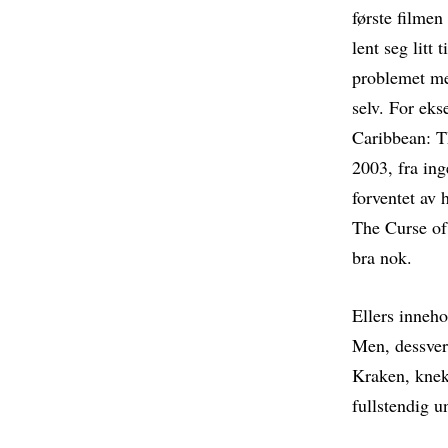
første filmen
lent seg litt
problemet med
selv. For eks
Caribbean: T
2003, fra ing
forventet av
The Curse of 
bra nok.
Ellers inneho
Men, dessver
Kraken, knekk
fullstendig u