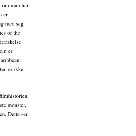
som om man har
m er
lig med seg
tes of the
erraskelse
som er
Caribbean:
ten er ikke
filmhistorien.
ste monster,
en. Dette ser