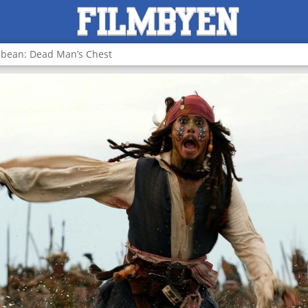
ibbean: Dead Man’s Chest