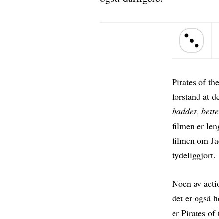
Terningkast 
Pirates of th
forstand at d
badder, bette
filmen er le
filmen om Ja
tydeliggjort.
Noen av acti
det er også h
er Pirates o