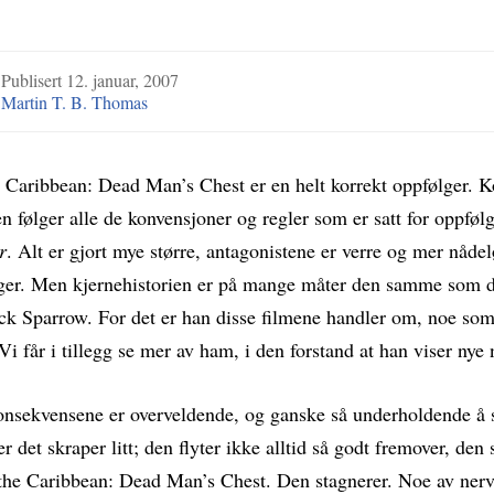
3
Publisert
12. januar, 2007
Martin T. B. Thomas
e Caribbean: Dead Man’s Chest er en helt korrekt oppfølger. K
en følger alle de konvensjoner og regler som er satt for oppføl
r
. Alt er gjort mye større, antagonistene er verre og mer nåde
nger. Men kjernehistorien er på mange måter den samme som d
ck Sparrow. For det er han disse filmene handler om, noe som
 Vi får i tillegg se mer av ham, i den forstand at han viser nye 
onsekvensene er overveldende, og ganske så underholdende å 
er det skraper litt; den flyter ikke alltid så godt fremover, de
f the Caribbean: Dead Man’s Chest. Den stagnerer. Noe av nerv