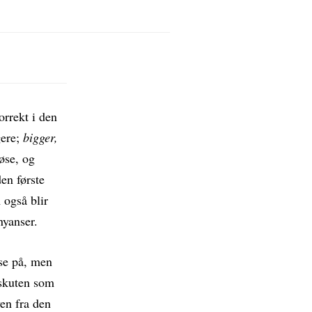
orrekt i den
gere;
bigger,
løse, og
en første
 også blir
nyanser.
se på, men
n skuten som
en fra den