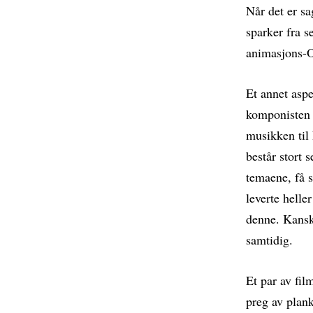
Når det er sa
sparker fra s
animasjons-O
Et annet asp
komponisten 
musikken til
består stort 
temaene, få s
leverte helle
denne. Kanskj
samtidig.
Et par av fil
preg av plan