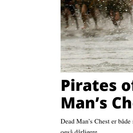
Pirates o
Man’s Ch
Dead Man’s Chest er både s
også dårligere.