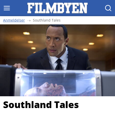
MENY
SØK
Anmeldelser
Southland Tales
Southland Tales