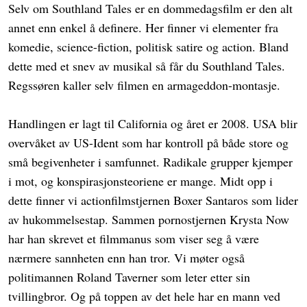
Selv om Southland Tales er en dommedagsfilm er den alt
annet enn enkel å definere. Her finner vi elementer fra
komedie, science-fiction, politisk satire og action. Bland
dette med et snev av musikal så får du Southland Tales.
Regssøren kaller selv filmen en armageddon-montasje.
Handlingen er lagt til California og året er 2008. USA blir
overvåket av US-Ident som har kontroll på både store og
små begivenheter i samfunnet. Radikale grupper kjemper
i mot, og konspirasjonsteoriene er mange. Midt opp i
dette finner vi actionfilmstjernen Boxer Santaros som lider
av hukommelsestap. Sammen pornostjernen Krysta Now
har han skrevet et filmmanus som viser seg å være
nærmere sannheten enn han tror. Vi møter også
politimannen Roland Taverner som leter etter sin
tvillingbror. Og på toppen av det hele har en mann ved