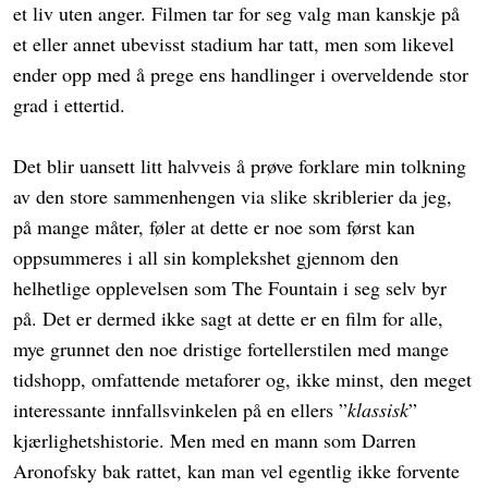
et liv uten anger. Filmen tar for seg valg man kanskje på
et eller annet ubevisst stadium har tatt, men som likevel
ender opp med å prege ens handlinger i overveldende stor
grad i ettertid.
Det blir uansett litt halvveis å prøve forklare min tolkning
av den store sammenhengen via slike skriblerier da jeg,
på mange måter, føler at dette er noe som først kan
oppsummeres i all sin komplekshet gjennom den
helhetlige opplevelsen som The Fountain i seg selv byr
på. Det er dermed ikke sagt at dette er en film for alle,
mye grunnet den noe dristige fortellerstilen med mange
tidshopp, omfattende metaforer og, ikke minst, den meget
interessante innfallsvinkelen på en ellers ”
klassisk
”
kjærlighetshistorie. Men med en mann som Darren
Aronofsky bak rattet, kan man vel egentlig ikke forvente