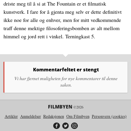
driste meg til å si at The Fountain er et filmatisk
kunstverk. I fare for å gjenta meg selv er dette definitivt
ikke noe for alle og enhver, men for mitt vedkommende
traff denne mektige filosoferingsbomben av alt mellom
himmel og jord rett i vinkel. Terningkast 5.
Kommentarfeltet er stengt
Vi har fjernet muligheten for nye kommentarer til denne
saken.
FILMBYEN
©2026
Artikler
Anmeldelser
Redaksjonen
Om Filmbyen
Personvern (cookies)
Filmbyen på Facebook
Filmbyen på Twitter
Filmbyen på Instagram