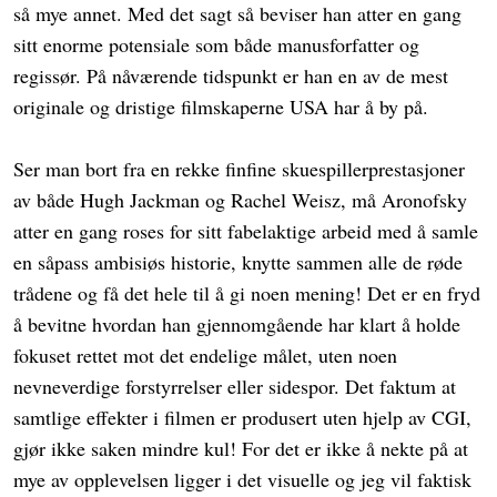
så mye annet. Med det sagt så beviser han atter en gang
sitt enorme potensiale som både manusforfatter og
regissør. På nåværende tidspunkt er han en av de mest
originale og dristige filmskaperne USA har å by på.
Ser man bort fra en rekke finfine skuespillerprestasjoner
av både Hugh Jackman og Rachel Weisz, må Aronofsky
atter en gang roses for sitt fabelaktige arbeid med å samle
en såpass ambisiøs historie, knytte sammen alle de røde
trådene og få det hele til å gi noen mening! Det er en fryd
å bevitne hvordan han gjennomgående har klart å holde
fokuset rettet mot det endelige målet, uten noen
nevneverdige forstyrrelser eller sidespor. Det faktum at
samtlige effekter i filmen er produsert uten hjelp av CGI,
gjør ikke saken mindre kul! For det er ikke å nekte på at
mye av opplevelsen ligger i det visuelle og jeg vil faktisk