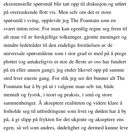
eksistensielle spørsmål blir tatt opp til diskusjon og utført
på overraskende flott vis. Men selv om det er store
spørsmål i sving, opplevde jeg The Fountain som en
svært intim reise. For man kan egentlig regne seg frem til
alt man vil av forskjellige tolkninger, gjemte meninger og
mindre ledetråder til den endelige forståelsen av de
universale spørsmålene som i stor grad er med på å prege
plottet (og antakeligvis er noe de fleste av oss har fundert
på en eller annen gang); jeg ender likevel opp på samme
sted hver eneste gang. For slik jeg ser det bunner alt The
Fountain har å by på ut i valgene man selv tar, både
mentalt og fysisk, i teori og praksis, i små og store
sammenhenger. Å akseptere realiteten og videre klare å
forholde seg til utfordringene som livet og døden har å by
på, å gi slipp på frykten for det ukjente og akseptere ens
egen, så vel som andres, dødelighet og dermed kunne leve