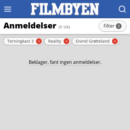
MENY
SØK
Anmeldelser
Filter
3
(0 stk)
stk
Aktive filter
Terningkast 3
Reality
Eivind Grøtteland
Fjern filter
Fjern filter
Fjern 
Beklager, fant ingen anmeldelser.