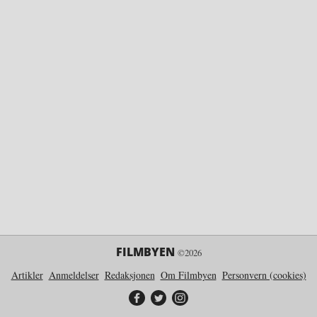
FILMBYEN
©2026
Artikler
Anmeldelser
Redaksjonen
Om Filmbyen
Personvern (cookies)
Filmbyen på Facebook
Filmbyen på Twitter
Filmbyen på Instagram