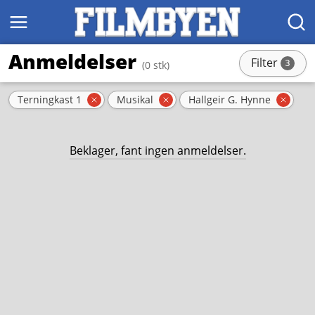
MENY
SØK
Anmeldelser
Filter
3
(0 stk)
stk
Aktive filter
Terningkast 1
Musikal
Hallgeir G. Hynne
Fjern filter
Fjern filter
Fjern
Beklager, fant ingen anmeldelser.