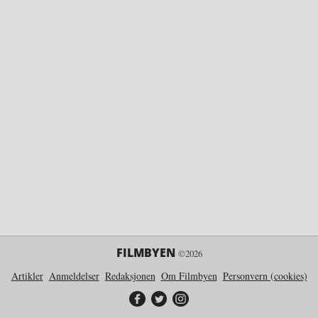
FILMBYEN
©2026
Artikler
Anmeldelser
Redaksjonen
Om Filmbyen
Personvern (cookies)
Filmbyen på Facebook
Filmbyen på Twitter
Filmbyen på Instagram