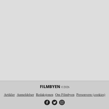
FILMBYEN
©2026
Artikler
Anmeldelser
Redaksjonen
Om Filmbyen
Personvern (cookies)
Filmbyen på Facebook
Filmbyen på Twitter
Filmbyen på Instagram