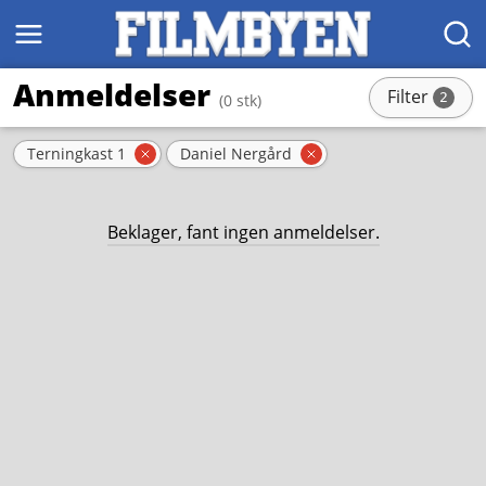
MENY
SØK
Anmeldelser
Filter
2
(0 stk)
stk
Aktive filter
Terningkast 1
Daniel Nergård
Fjern filter
Fjern filter
Beklager, fant ingen anmeldelser.