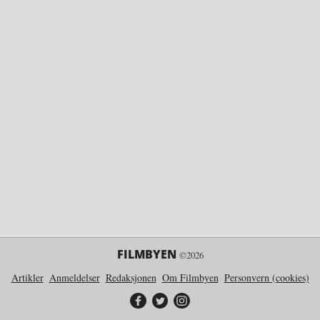
FILMBYEN
©2026
Artikler
Anmeldelser
Redaksjonen
Om Filmbyen
Personvern (cookies)
Filmbyen på Facebook
Filmbyen på Twitter
Filmbyen på Instagram