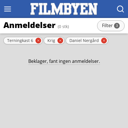
MENY
SØK
Anmeldelser
Filter
3
(0 stk)
stk
Aktive filter
Terningkast 6
Krig
Daniel Nergård
Fjern filter
Fjern filter
Fjern filt
Beklager, fant ingen anmeldelser.