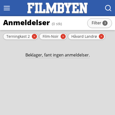
MENY
SØK
Anmeldelser
Filter
3
(0 stk)
stk
Aktive filter
Terningkast 2
Film-Noir
Håvard Landrø
Fjern filter
Fjern filter
Fjern 
Beklager, fant ingen anmeldelser.