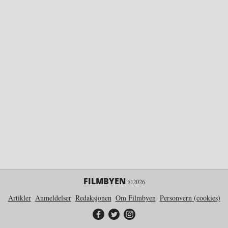
FILMBYEN
©2026
Artikler
Anmeldelser
Redaksjonen
Om Filmbyen
Personvern (cookies)
Filmbyen på Facebook
Filmbyen på Twitter
Filmbyen på Instagram