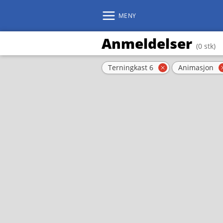
MENY
Anmeldelser
(0 stk)
Aktive filter
Terningkast 6
Animasjon
Fjern filter