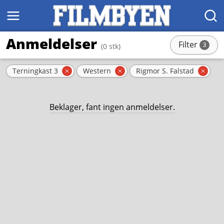
MENY
SØK
Anmeldelser
Filter
3
(0 stk)
stk
Aktive filter
Terningkast 3
Western
Rigmor S. Falstad
Fjern filter
Fjern filter
Fjern
Beklager, fant ingen anmeldelser.