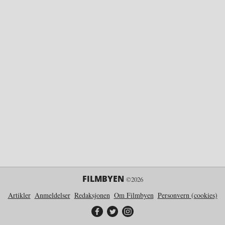
FILMBYEN
©2026
Artikler
Anmeldelser
Redaksjonen
Om Filmbyen
Personvern (cookies)
Filmbyen på Facebook
Filmbyen på Twitter
Filmbyen på Instagram