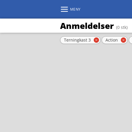
MENY
Anmeldelser
(0 stk)
Aktive filter
Terningkast 3
Action
Fjern filter
Fje