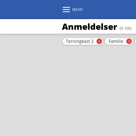
MENY
Anmeldelser
(0 stk)
Aktive filter
Terningkast 2
Familie
Fjern filter
Fje