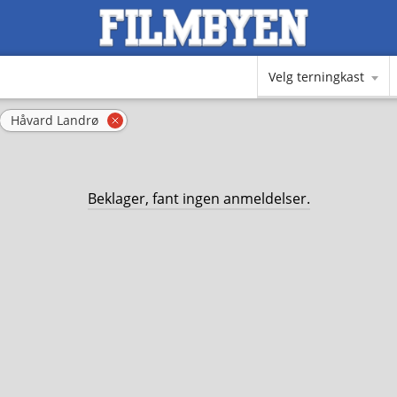
Velg terningkast
Håvard Landrø
ern filter
Fjern filter
Beklager, fant ingen anmeldelser.