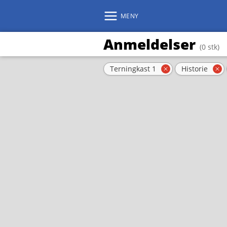
MENY
Anmeldelser
(0 stk)
Aktive filter
Terningkast 1
Historie
Fjern filter
Fj