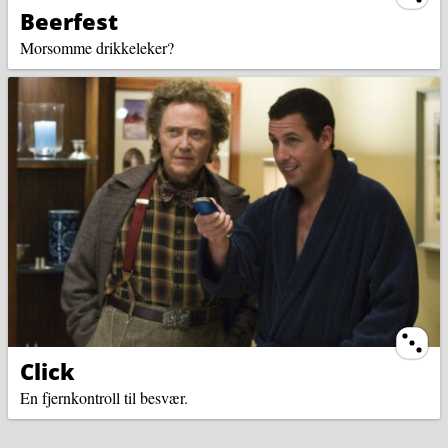
Beerfest
Morsomme drikkeleker?
Ternin
Click
En fjernkontroll til besvær.