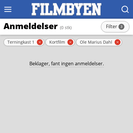
MENY
SØK
Anmeldelser
Filter
3
(0 stk)
stk
Aktive filter
Terningkast 1
Kortfilm
Ole Marius Dahl
Fjern filter
Fjern filter
Fjern 
Beklager, fant ingen anmeldelser.