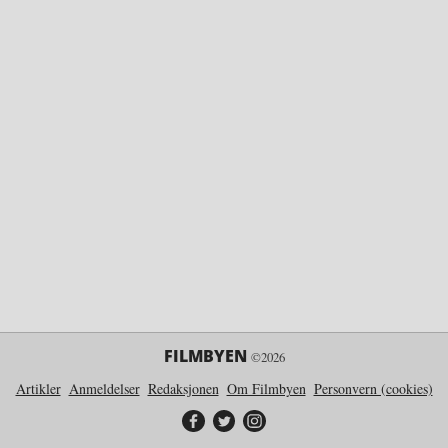
FILMBYEN
©2026
Artikler
Anmeldelser
Redaksjonen
Om Filmbyen
Personvern (cookies)
Filmbyen på Facebook
Filmbyen på Twitter
Filmbyen på Instagram