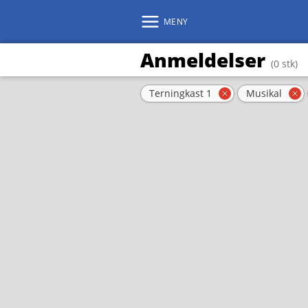
MENY
Anmeldelser
(0 stk)
Aktive filter
Terningkast 1
Musikal
Fjern filter
Fj