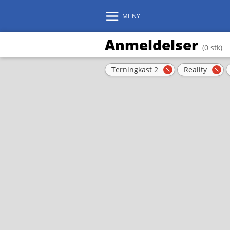
MENY
Anmeldelser
(0 stk)
Aktive filter
Terningkast 2
Reality
Fjern filter
Fje