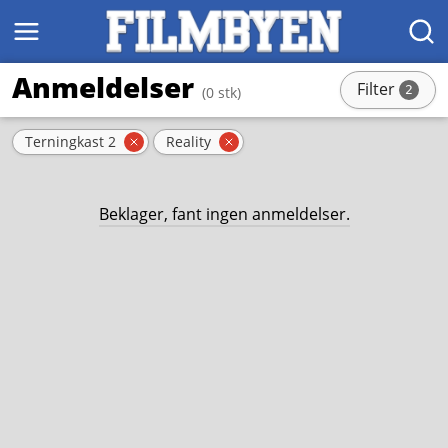
MENY
SØK
Anmeldelser
Filter
2
(0 stk)
stk
Aktive filter
Terningkast 2
Reality
Fjern filter
Fjern filter
Beklager, fant ingen anmeldelser.