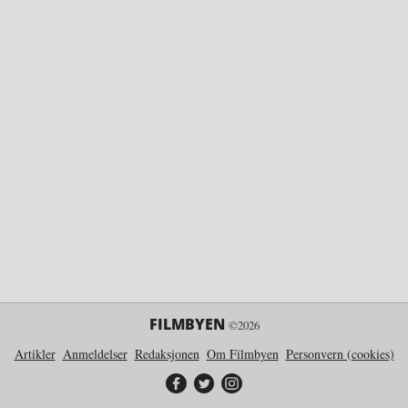
FILMBYEN
©2026
Artikler
Anmeldelser
Redaksjonen
Om Filmbyen
Personvern (cookies)
Filmbyen på Facebook
Filmbyen på Twitter
Filmbyen på Instagram