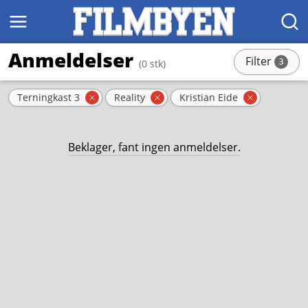
MENY
SØK
Anmeldelser
Filter
3
(0 stk)
stk
Aktive filter
Terningkast 3
Reality
Kristian Eide
Fjern filter
Fjern filter
Fjern filt
Beklager, fant ingen anmeldelser.