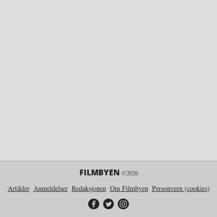
FILMBYEN
©2026
Artikler
Anmeldelser
Redaksjonen
Om Filmbyen
Personvern (cookies)
Filmbyen på Facebook
Filmbyen på Twitter
Filmbyen på Instagram