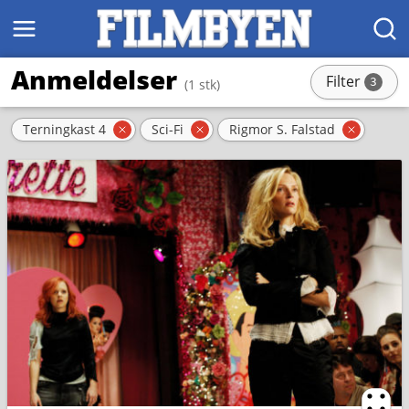
MENY
SØK
Anmeldelser
Filter
3
(1 stk)
stk
Aktive filter
Terningkast 4
Sci-Fi
Rigmor S. Falstad
Fjern filter
Fjern filter
Fjern fi
Ternin