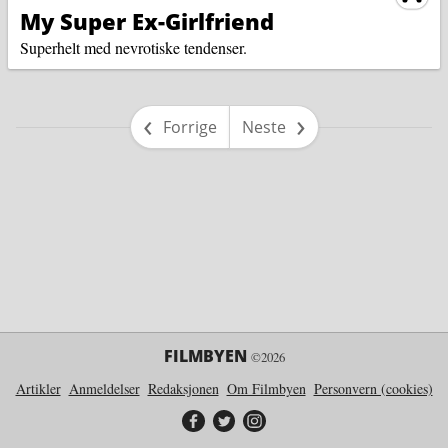
My Super Ex-Girlfriend
Superhelt med nevrotiske tendenser.
side
side
Forrige
Neste
FILMBYEN
©2026
Artikler
Anmeldelser
Redaksjonen
Om Filmbyen
Personvern (cookies)
Filmbyen på Facebook
Filmbyen på Twitter
Filmbyen på Instagram