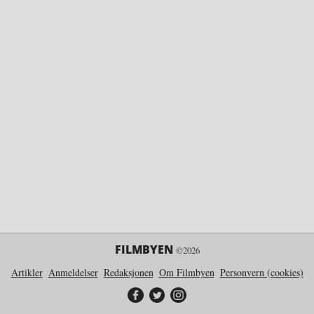
FILMBYEN
©2026
Artikler
Anmeldelser
Redaksjonen
Om Filmbyen
Personvern (cookies)
Filmbyen på Facebook
Filmbyen på Twitter
Filmbyen på Instagram