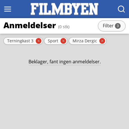
MENY
SØK
Anmeldelser
Filter
3
(0 stk)
stk
Aktive filter
Terningkast 3
Sport
Mirza Dergic
Fjern filter
Fjern filter
Fjern filte
Beklager, fant ingen anmeldelser.