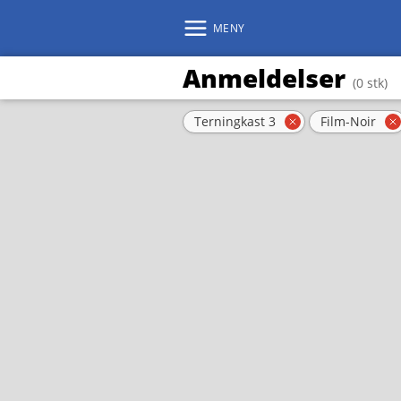
MENY
Anmeldelser
(0 stk)
Aktive filter
Terningkast 3
Film-Noir
Fjern filter
F