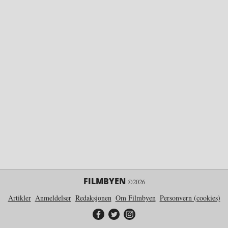
FILMBYEN
©2026
Artikler
Anmeldelser
Redaksjonen
Om Filmbyen
Personvern (cookies)
Filmbyen på Facebook
Filmbyen på Twitter
Filmbyen på Instagram