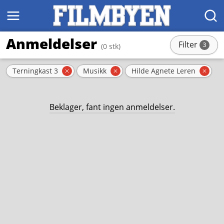
MENY
SØK
Anmeldelser
Filter
3
(0 stk)
stk
Aktive filter
Terningkast 3
Musikk
Hilde Agnete Leren
Fjern filter
Fjern filter
Fjern
Beklager, fant ingen anmeldelser.