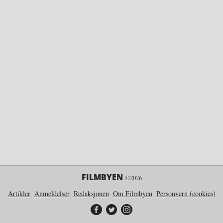
FILMBYEN
©2026
Artikler
Anmeldelser
Redaksjonen
Om Filmbyen
Personvern (cookies)
Filmbyen på Facebook
Filmbyen på Twitter
Filmbyen på Instagram