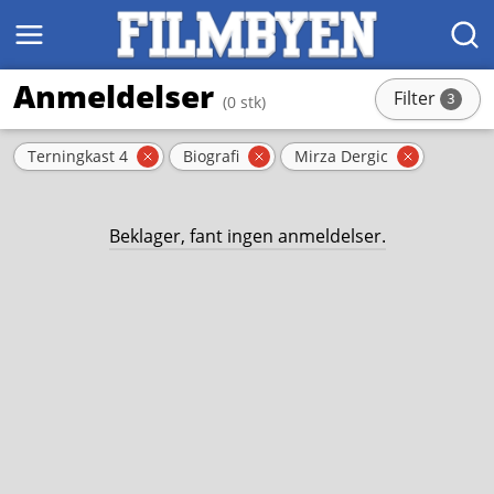
MENY
SØK
Anmeldelser
Filter
3
(0 stk)
stk
Aktive filter
Terningkast 4
Biografi
Mirza Dergic
Fjern filter
Fjern filter
Fjern fil
Beklager, fant ingen anmeldelser.