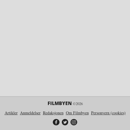
FILMBYEN
©2026
Artikler
Anmeldelser
Redaksjonen
Om Filmbyen
Personvern (cookies)
Filmbyen på Facebook
Filmbyen på Twitter
Filmbyen på Instagram