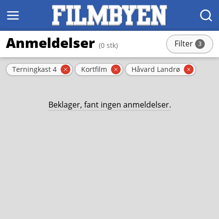
MENY
SØK
Anmeldelser
Filter
3
(0 stk)
stk
Aktive filter
Terningkast 4
Kortfilm
Håvard Landrø
Fjern filter
Fjern filter
Fjern f
Beklager, fant ingen anmeldelser.