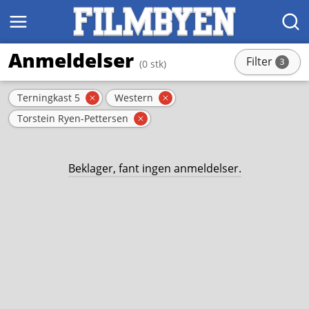
MENY
SØK
Anmeldelser
Filter
3
(0 stk)
stk
Aktive filter
Terningkast 5
Western
Fjern filter
Fjern filter
Torstein Ryen-Pettersen
Fjern filter
Beklager, fant ingen anmeldelser.