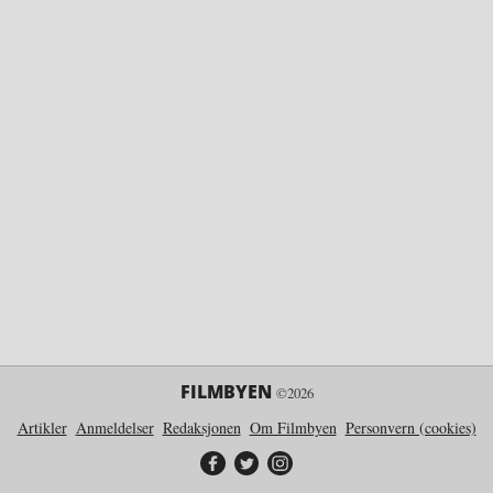
FILMBYEN
©2026
Artikler
Anmeldelser
Redaksjonen
Om Filmbyen
Personvern (cookies)
Filmbyen på Facebook
Filmbyen på Twitter
Filmbyen på Instagram