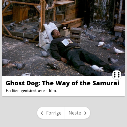
Ternin
Ghost Dog: The Way of the Samurai
En liten genistrek av en film.
side
side
Forrige
Neste