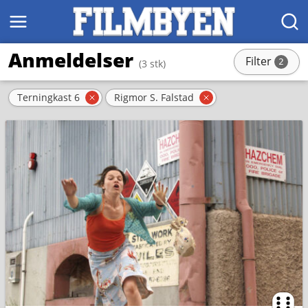
MENY
SØK
Anmeldelser
Filter
2
(3 stk)
stk
Aktive filter
Terningkast 6
Rigmor S. Falstad
Fjern filter
Fjern filter
Ternin