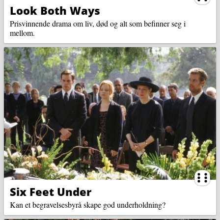
Look Both Ways
Prisvinnende drama om liv, død og alt som befinner seg i
mellom.
Ternin
Six Feet Under
Kan et begravelsesbyrå skape god underholdning?