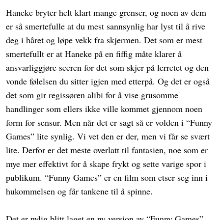
Haneke bryter helt klart mange grenser, og noen av dem
er så smertefulle at du mest sannsynlig har lyst til å rive
deg i håret og løpe vekk fra skjermen. Det som er mest
smertefullt er at Haneke på en fiffig måte klarer å
ansvarliggjøre seeren for det som skjer på lerretet og den
vonde følelsen du sitter igjen med etterpå. Og det er også
det som gir regissøren alibi for å vise grusomme
handlinger som ellers ikke ville kommet gjennom noen
form for sensur. Men når det er sagt så er volden i “Funny
Games” lite synlig. Vi vet den er der, men vi får se svært
lite. Derfor er det meste overlatt til fantasien, noe som er
mye mer effektivt for å skape frykt og sette varige spor i
publikum. “Funny Games” er en film som etser seg inn i
hukommelsen og får tankene til å spinne.
Det er nylig blitt laget en ny versjon av “Funny Games”