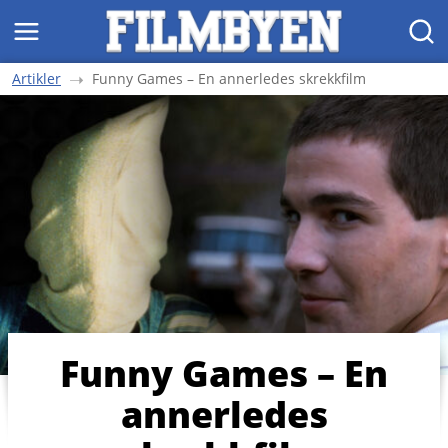
MENY
SØK
Artikler
Funny Games – En annerledes skrekkfilm
Funny Games – En
annerledes