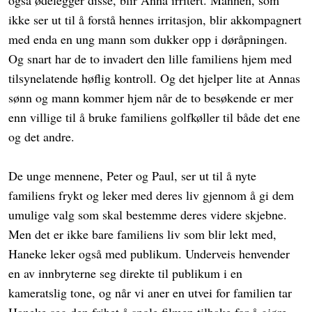
også ødelegger disse, blir Anna irritert. Mannen, som
ikke ser ut til å forstå hennes irritasjon, blir akkompagnert
med enda en ung mann som dukker opp i døråpningen.
Og snart har de to invadert den lille familiens hjem med
tilsynelatende høflig kontroll. Og det hjelper lite at Annas
sønn og mann kommer hjem når de to besøkende er mer
enn villige til å bruke familiens golfkøller til både det ene
og det andre.
De unge mennene, Peter og Paul, ser ut til å nyte
familiens frykt og leker med deres liv gjennom å gi dem
umulige valg som skal bestemme deres videre skjebne.
Men det er ikke bare familiens liv som blir lekt med,
Haneke leker også med publikum. Underveis henvender
en av innbryterne seg direkte til publikum i en
kameratslig tone, og når vi aner en utvei for familien tar