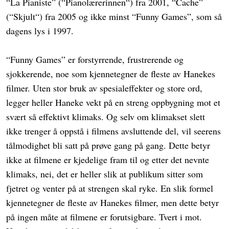
“La Pianiste” (“Pianolærerinnen“) fra 2001, “Cache”
(“Skjult“) fra 2005 og ikke minst “Funny Games”, som så
dagens lys i 1997.
“Funny Games” er forstyrrende, frustrerende og
sjokkerende, noe som kjennetegner de fleste av Hanekes
filmer. Uten stor bruk av spesialeffekter og store ord,
legger heller Haneke vekt på en streng oppbygning mot et
svært så effektivt klimaks. Og selv om klimakset slett
ikke trenger å oppstå i filmens avsluttende del, vil seerens
tålmodighet bli satt på prøve gang på gang. Dette betyr
ikke at filmene er kjedelige fram til og etter det nevnte
klimaks, nei, det er heller slik at publikum sitter som
fjetret og venter på at strengen skal ryke. En slik formel
kjennetegner de fleste av Hanekes filmer, men dette betyr
på ingen måte at filmene er forutsigbare. Tvert i mot.