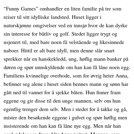
“Funny Games” omhandler en liten familie på tre som
reiser til sitt idylliske landsted. Huset ligger i
naturskjønne omgivelser ved en innsjø hvor de kan dyrke
sin interesse for båtliv og golf. Stedet ligger trygt og
usjenert til, med bare noen få velstående og likesinnede
naboer. Hittil er alt bare idyll, men denne slår snart
sprekker når en hanskekledd, ung, høflig mann banker på
døren og spør unnskyldende om han kan få låne noen egg.
Familiens kvinnelige overhode, som for øvrig heter Anna,
befinner seg alene i huset siden hennes mann og sønn har
gått ned til vannet for å sjekke båten. Hun finner fram
eggene og gir disse til den unge mannen, selv om hun
egentlig trenger dem selv. Men i stedet for å takke og gå,
mister den besøkende eggene i gulvet og spør høflig men
insisterende om han kan få låne nye egg. Men når han