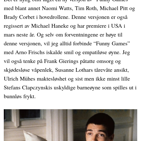
med blant annet Naomi Watts, Tim Roth, Michael Pitt og
Brady Corbet i hovedrollene. Denne versjonen er også
regissert av Michael Haneke og har premiere i USA i
mars neste år. Og selv om forventningene er høye til
denne versjonen, vil jeg alltid forbinde “Funny Games”
med Arno Frischs iskalde smil og empatiløse øyne. Jeg
vil også tenke på Frank Gierings påtatte omsorg og
skjødesløse våpenlek, Susanne Lothars tårevåte ansikt,
Ulrich Mühes maktesløshet og sist men ikke minst lille
Stefans Clapczynskis uskyldige barneøyne som spilles ut i
bunnløs frykt.