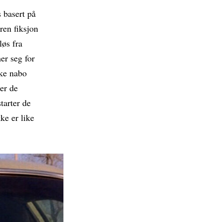
 basert på
ren fiksjon
løs fra
er seg for
ske nabo
er de
starter de
ke er like