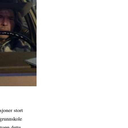
sjoner stort
 grunnskole
ttopp dette