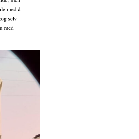
 de med å
zog selv
vju med