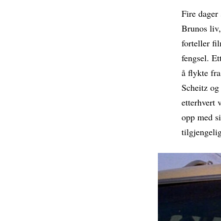
Fire dager
Brunos liv
forteller f
fengsel. E
å flykte fr
Scheitz og 
etterhvert 
opp med si
tilgjengelig