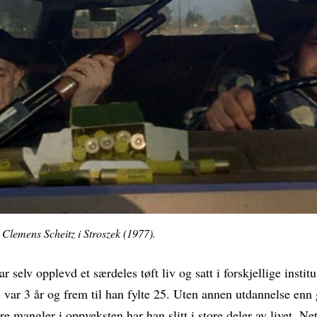
lemens Scheitz i Stroszek (1977).
r selv opplevd et særdeles tøft liv og satt i forskjellige institu
n var 3 år og frem til han fylte 25. Uten annen utdannelse enn
e mangler i oppveksten har han slitt i store deler av livet. Ne