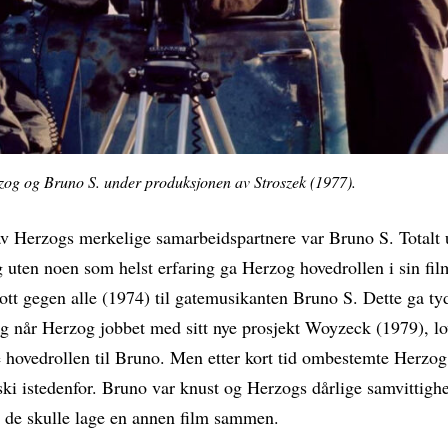
g og Bruno S. under produksjonen av Stroszek (1977).
v Herzogs merkelige samarbeidspartnere var Bruno S. Totalt u
g uten noen som helst erfaring ga Herzog hovedrollen i sin fil
ott gegen alle (1974) til gatemusikanten Bruno S. Dette ga ty
 når Herzog jobbet med sitt nye prosjekt Woyzeck (1979), lo
 hovedrollen til Bruno. Men etter kort tid ombestemte Herzog
ski istedenfor. Bruno var knust og Herzogs dårlige samvittigh
at de skulle lage en annen film sammen.