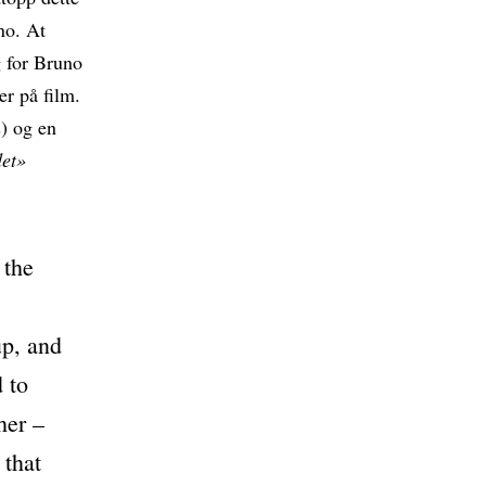
no. At
g for Bruno
er på film.
) og en
det»
 the
up, and
d to
her –
 that