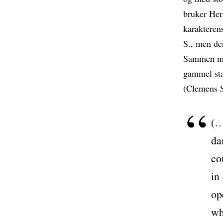
bruker Her
karakterens
S., men den
Sammen med
gammel sta
(Clemens Sc
(…
da
co
in
op
wh