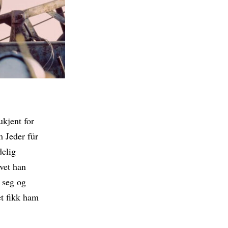
kjent for
m Jeder für
delig
vet han
 seg og
et fikk ham