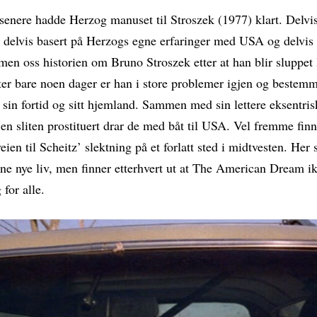
 senere hadde Herzog manuset til Stroszek (1977) klart. Delvis
, delvis basert på Herzogs egne erfaringer med USA og delvis 
ilmen oss historien om Bruno Stroszek etter at han blir sluppet 
tter bare noen dager er han i store problemer igjen og bestemm
a sin fortid og sitt hjemland. Sammen med sin lettere eksentri
en sliten prostituert drar de med båt til USA. Vel fremme finn
veien til Scheitz’ slektning på et forlatt sted i midtvesten. Her 
ne nye liv, men finner etterhvert ut at The American Dream ik
 for alle.