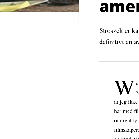
ame
Stroszek er k
definitivt en a
W
e
2
at jeg ikke
har med fi
omtrent før
filmskaper
og med kar