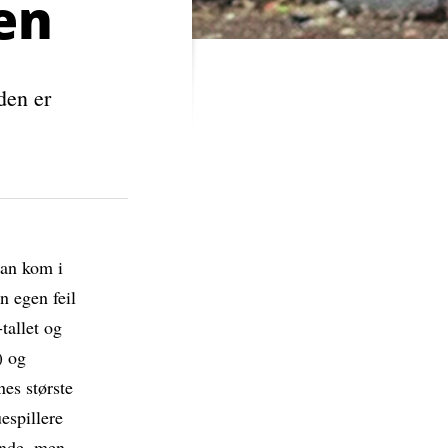
en
den er
Man kom i
n egen feil
tallet og
) og
nes største
espillere
ende, men