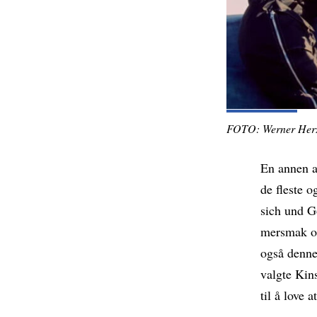
FOTO: Werner Herzo
En annen a
de fleste o
sich und G
mersmak og
også denne
valgte Kin
til å love 