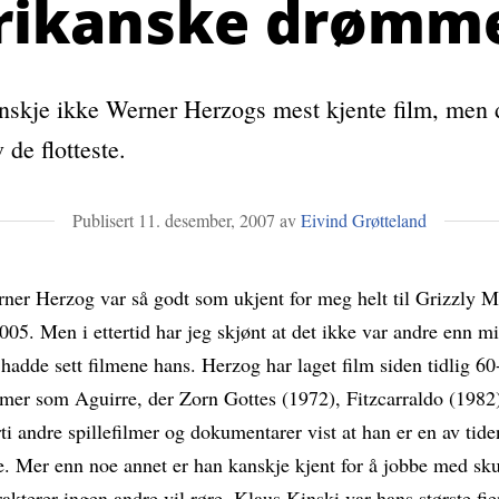
rikanske drømm
anskje ikke Werner Herzogs mest kjente film, men 
v de flotteste.
Publisert
11. desember, 2007
Eivind Grøtteland
rner Herzog var så godt som ukjent for meg helt til Grizzly 
005. Men i ettertid har jeg skjønt at det ikke var andre enn mi
 hadde sett filmene hans. Herzog har laget film siden tidlig 60-
lmer som Aguirre, der Zorn Gottes (1972), Fitzcarraldo (1982
ti andre spillefilmer og dokumentarer vist at han er en av tide
e. Mer enn noe annet er han kanskje kjent for å jobbe med sku
akterer ingen andre vil røre. Klaus Kinski var hans største fi