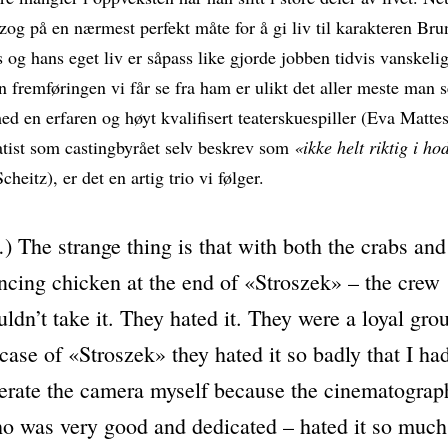
zog på en nærmest perfekt måte for å gi liv til karakteren Bru
 og hans eget liv er såpass like gjorde jobben tidvis vanskeli
 fremføringen vi får se fra ham er ulikt det aller meste man s
 en erfaren og høyt kvalifisert teaterskuespiller (Eva Mattes
tist som castingbyrået selv beskrev som
«ikke helt riktig i ho
heitz), er det en artig trio vi følger.
) The strange thing is that with both the crabs and
ncing chicken at the end of «Stroszek» – the crew
uldn’t take it. They hated it. They were a loyal gro
 case of «Stroszek» they hated it so badly that I ha
erate the camera myself because the cinematograp
o was very good and dedicated – hated it so much