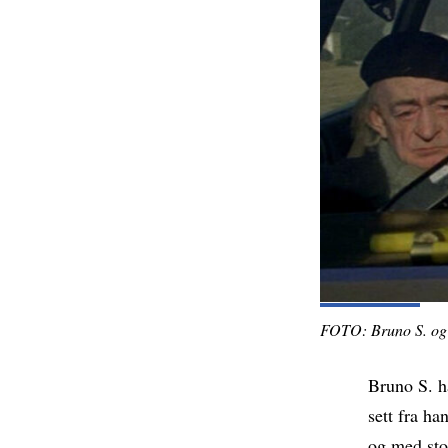
FOTO: Bruno S. og C
Bruno S. ha
sett fra ha
og med stor