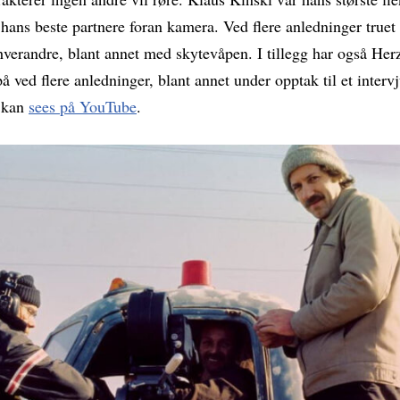
 hans beste partnere foran kamera. Ved flere anledninger truet
 hverandre, blant annet med skytevåpen. I tillegg har også Her
 på ved flere anledninger, blant annet under opptak til et inter
 kan
sees på YouTube
.