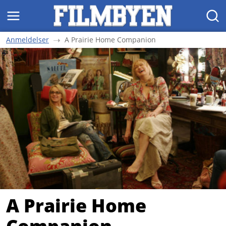
MENY
SØK
Anmeldelser
A Prairie Home Companion
A Prairie Home