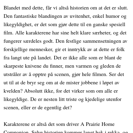
Blandet med dette, får vi altså historien om at det er slutt.
Den fantastiske blandingen av uvitenhet, enkel humor og
likegyldighet, er det som gjør dette til en ganske spesiell
film. Alle karakterene har sine helt klare særheter, og det
fungerer særdeles godt. Den festlige sammensetningen av
forskjellige mennesker, gir et inntrykk av at dette er folk
fra langt ute på landet. Det er ikke alle som er blant de
skarpeste knivene du finner, men varmen og gleden de
utstråler av å opptre på scenen, gjør hele filmen. Ser det
ut til at de bryr seg om at de mister jobbene i løpet av
kvelden? Absolutt ikke, for det virker som om alle er
likegyldige. De er nesten litt triste og kjedelige utenfor
scenen, eller er de egentlig det?
Karakterene er altså det som driver A Prairie Home
Companion. Selve historien kommer langt bak i rekka, og