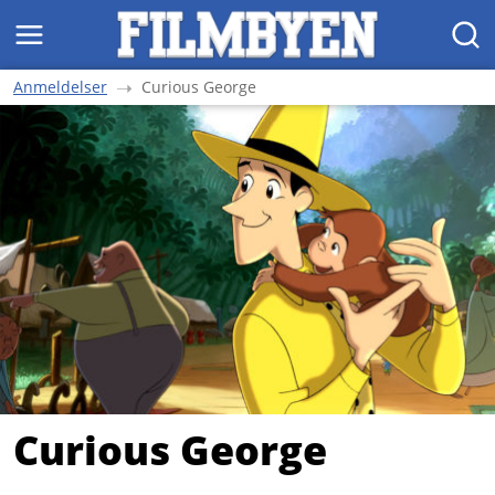
MENY
SØK
Anmeldelser
Curious George
Curious George