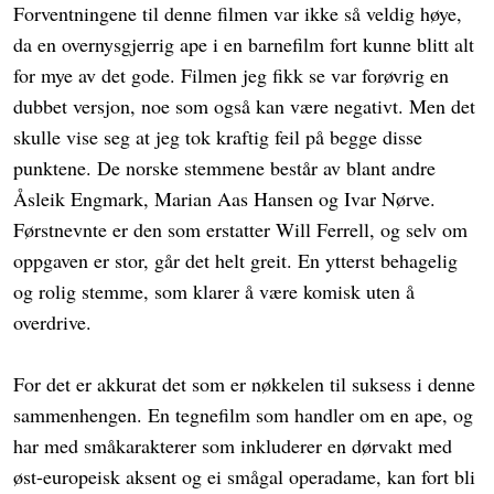
Forventningene til denne filmen var ikke så veldig høye,
da en overnysgjerrig ape i en barnefilm fort kunne blitt alt
for mye av det gode. Filmen jeg fikk se var forøvrig en
dubbet versjon, noe som også kan være negativt. Men det
skulle vise seg at jeg tok kraftig feil på begge disse
punktene. De norske stemmene består av blant andre
Åsleik Engmark, Marian Aas Hansen og Ivar Nørve.
Førstnevnte er den som erstatter Will Ferrell, og selv om
oppgaven er stor, går det helt greit. En ytterst behagelig
og rolig stemme, som klarer å være komisk uten å
overdrive.
For det er akkurat det som er nøkkelen til suksess i denne
sammenhengen. En tegnefilm som handler om en ape, og
har med småkarakterer som inkluderer en dørvakt med
øst-europeisk aksent og ei smågal operadame, kan fort bli