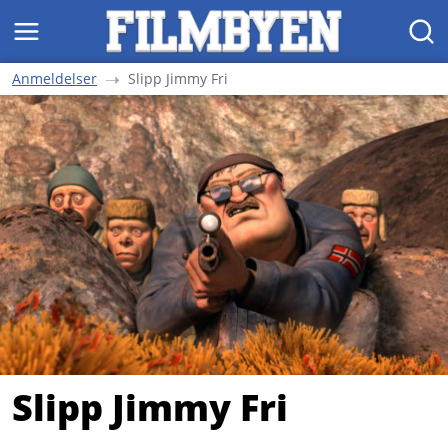
MENY
SØK
Anmeldelser
Slipp Jimmy Fri
Slipp Jimmy Fri