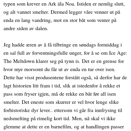
typen som krever en Ark äla Noa. Istiden er nemlig slutt,
og alt vannet smelter. Dermed legger våre venner ut på
enda en lang vandring, mot en stor båt som venter på
andre siden av dalen.
Jeg hadde æren av å få tilbringe en søndags formiddag i
en sal full av forventningsfulle unger, for å se om Ice Age:
The Meltdown klarer seg på tynn is. Det er en grense for
hvor mye morsomt du får ut av enda en tur over isen.
Dette har visst produsentene forstått også, så derfor har de
lagt historien litt fram i tid, slik at istedenfor å rekke et
pass som fryser igjen, må de rekke en båt før all isen
smelter. Det eneste som skurrer er vel hvor lenge slike
forhistoriske dyr lever.. ettersom vi går fra innfrysing til
nedsmelting på rimelig kort tid. Men, nå skal vi ikke
glemme at dette er en barnefilm, og at handlingen passer