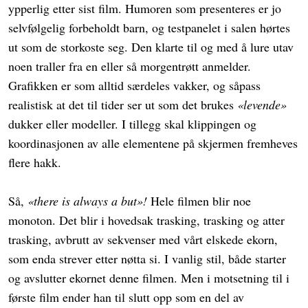
ypperlig etter sist film. Humoren som presenteres er jo
selvfølgelig forbeholdt barn, og testpanelet i salen hørtes
ut som de storkoste seg. Den klarte til og med å lure utav
noen traller fra en eller så morgentrøtt anmelder.
Grafikken er som alltid særdeles vakker, og såpass
realistisk at det til tider ser ut som det brukes
«levende»
dukker eller modeller. I tillegg skal klippingen og
koordinasjonen av alle elementene på skjermen fremheves
flere hakk.
Så,
«there is always a but»!
Hele filmen blir noe
monoton. Det blir i hovedsak trasking, trasking og atter
trasking, avbrutt av sekvenser med vårt elskede ekorn,
som enda strever etter nøtta si. I vanlig stil, både starter
og avslutter ekornet denne filmen. Men i motsetning til i
første film ender han til slutt opp som en del av