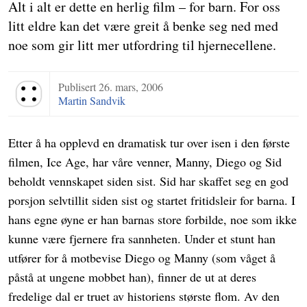
Alt i alt er dette en herlig film – for barn. For oss
litt eldre kan det være greit å benke seg ned med
noe som gir litt mer utfordring til hjernecellene.
Publisert
26. mars, 2006
Terningkast 4
Martin Sandvik
Etter å ha opplevd en dramatisk tur over isen i den første
filmen, Ice Age, har våre venner, Manny, Diego og Sid
beholdt vennskapet siden sist. Sid har skaffet seg en god
porsjon selvtillit siden sist og startet fritidsleir for barna. I
hans egne øyne er han barnas store forbilde, noe som ikke
kunne være fjernere fra sannheten. Under et stunt han
utfører for å motbevise Diego og Manny (som våget å
påstå at ungene mobbet han), finner de ut at deres
fredelige dal er truet av historiens største flom. Av den