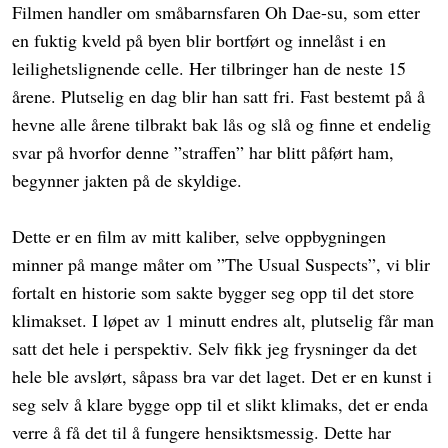
Filmen handler om småbarnsfaren Oh Dae-su, som etter
en fuktig kveld på byen blir bortført og innelåst i en
leilighetslignende celle. Her tilbringer han de neste 15
årene. Plutselig en dag blir han satt fri. Fast bestemt på å
hevne alle årene tilbrakt bak lås og slå og finne et endelig
svar på hvorfor denne ”straffen” har blitt påført ham,
begynner jakten på de skyldige.
Dette er en film av mitt kaliber, selve oppbygningen
minner på mange måter om ”The Usual Suspects”, vi blir
fortalt en historie som sakte bygger seg opp til det store
klimakset. I løpet av 1 minutt endres alt, plutselig får man
satt det hele i perspektiv. Selv fikk jeg frysninger da det
hele ble avslørt, såpass bra var det laget. Det er en kunst i
seg selv å klare bygge opp til et slikt klimaks, det er enda
verre å få det til å fungere hensiktsmessig. Dette har