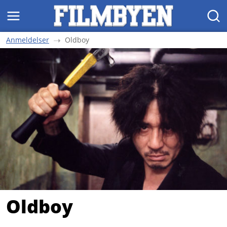
MENY
SØK
Anmeldelser
Oldboy
Oldboy