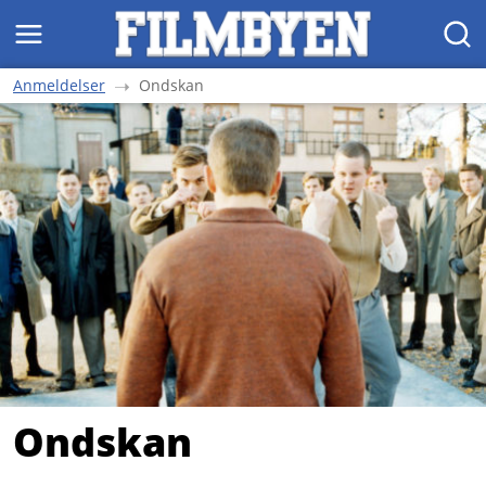
MENY
SØK
Anmeldelser
Ondskan
Ondskan