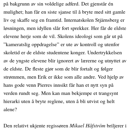
på bakgrunn av sin voldelige adferd. Det gjenstår én
mulighet; han får en siste sjanse til å bryte med sitt gamle
liv og skaffe seg en framtid. Internatskolen Stjärnsberg er
løsningen, men idyllen slår fort sprekker. Her får de eldste
elevene herje som de vil. Skolens ideologi som går ut på
”kameratslig oppdragelse” er ute av kontroll og utenfor
skoletid er de eldste studentene konger. Undertrykkelsen
av de yngste elevene blir ignorert av lærerne og utnyttet av
de eldste. De fleste gjør som de blir fortalt og følger
strømmen, men Erik er ikke som alle andre. Ved hjelp av
hans gode venn Pierres innsikt får han et nytt syn på
verden rundt seg. Men kan man bekjempe et trangsynt
hierarki uten å bryte reglene, uten å bli utvist og helt
alene?
Den relativt ukjente regissøren
Mikael Håfström
briljerer i