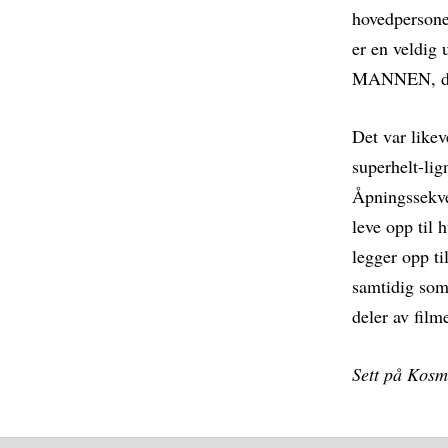
hovedpersonen
er en veldi
MANNEN, det e
Det var like
superhelt-lig
Åpningssekven
leve opp til 
legger opp ti
samtidig som 
deler av film
Sett på Kosm