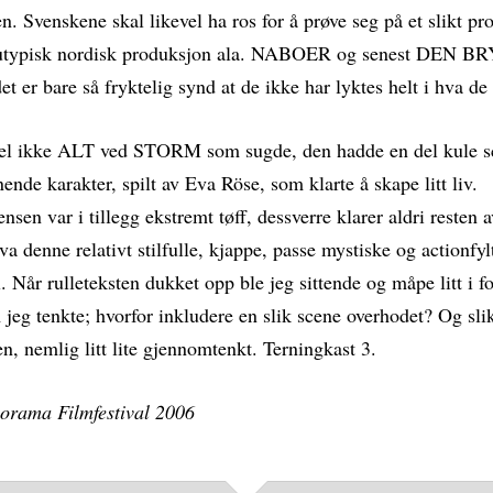
. Svenskene skal likevel ha ros for å prøve seg på et slikt pro
g utypisk nordisk produksjon ala. NABOER og senest DEN
r bare så fryktelig synd at de ikke har lyktes helt i hva de 
vel ikke ALT ved STORM som sugde, den hadde en del kule s
nende karakter, spilt av Eva Röse, som klarte å skape litt liv.
sen var i tillegg ekstremt tøff, dessverre klarer aldri resten 
hva denne relativt stilfulle, kjappe, passe mystiske og actionfy
l. Når rulleteksten dukket opp ble jeg sittende og måpe litt i f
jeg tenkte; hvorfor inkludere en slik scene overhodet? Og slik
en, nemlig litt lite gjennomtenkt. Terningkast 3.
orama Filmfestival 2006