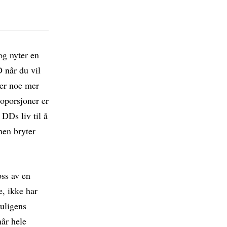
og nyter en
D når du vil
ger noe mer
roporsjoner er
DDs liv til å
men bryter
oss av en
e, ikke har
Muligens
når hele