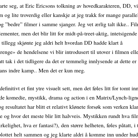
arte seg, at Eric Ericsons tolkning av hovedkarakteren, DD, v
m og lite troverdig eller kanskje at jeg trakk for mange parallel
g ”bedre” filmer i samme sjanger. Jeg vet ærlig talt ikke.. F
lementer, men det blir litt for midt-på-treet-aktig, intetsigende
 I tillegg skjønte jeg aldri helt hvordan DD hadde klart å
enge» de hendelsene vi blir introdusert til utover i filmen ell
tt tak i det tidligere da det er temmelig innlysende at dette er 
ans indre kamp.. Men det er kun meg.
initivt et fint ytre visuelt sett, men det føles litt for tomt i
nde komedie, mystikk, drama og action i en Matrix/Lynch-lig
g resultatet har blitt et relativt klønete forsøk som verken kla
re og hvor det meste blir litt halvveis. Mystikken rundt hva fi
kelighet, hva er fantasi?), den større helheten, føles påtatt, i 
plottet helt sammen og jeg klarte aldri å komme inn under hu