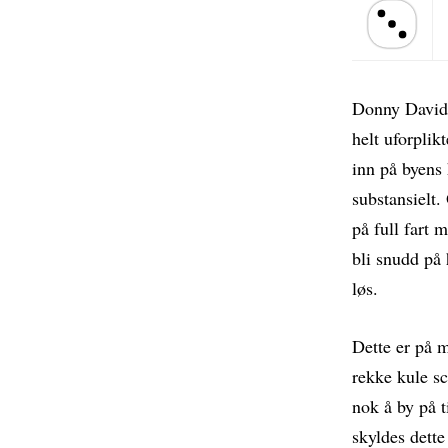
Terningkast 
Donny Davids
helt uforplik
inn på byens
substansielt.
på full fart 
bli snudd på 
løs.
Dette er på m
rekke kule sc
nok å by på t
skyldes dette