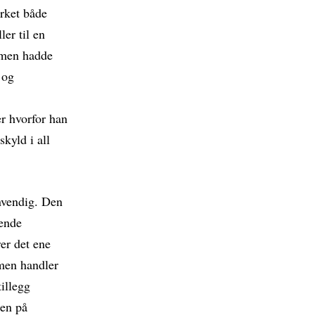
irket både
ler til en
ilmen hadde
 og
er hvorfor han
skyld i all
nnvendig. Den
nende
rer det ene
lmen handler
tillegg
den på