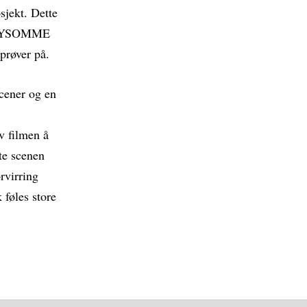
sjekt. Dette
 BRYSOMME
prøver på.
cener og en
av filmen å
lte scenen
orvirring
 føles store