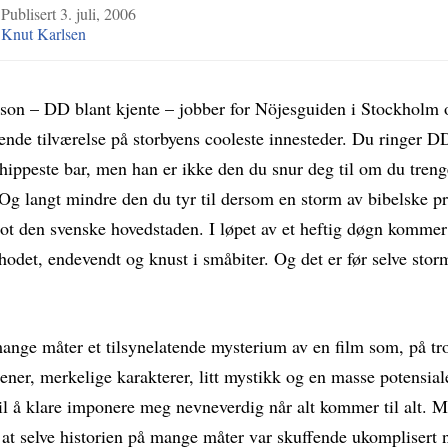
3
Publisert
3. juli, 2006
Knut Karlsen
on – DD blant kjente – jobber for Nöjesguiden i Stockholm 
tende tilværelse på storbyens cooleste innesteder. Du ringer D
 hippeste bar, men han er ikke den du snur deg til om du tren
 Og langt mindre den du tyr til dersom en storm av bibelske p
mot den svenske hovedstaden. I løpet av et heftig døgn kommer 
hodet, endevendt og knust i småbiter. Og det er før selve stor
ange måter et tilsynelatende mysterium av en film som, på tr
ener, merkelige karakterer, litt mystikk og en masse potensial
il å klare imponere meg nevneverdig når alt kommer til alt. 
 at selve historien på mange måter var skuffende ukomplisert 