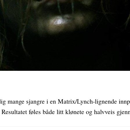
dig mange sjangre i en Matrix/Lynch-lignende inn
 Resultatet føles både litt klønete og halvveis gjen