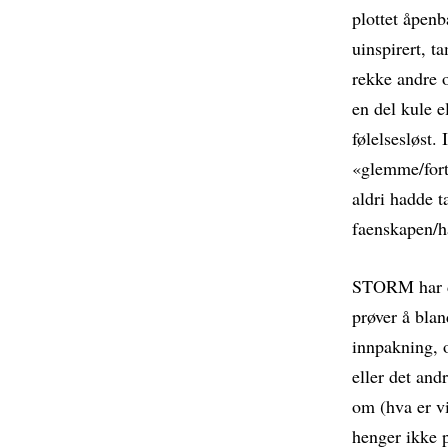
plottet åpenb
uinspirert, ta
rekke andre o
en del kule e
følelsesløst.
«glemme/fortr
aldri hadde ta
faenskapen/h
STORM har def
prøver å bla
innpakning, o
eller det and
om (hva er vir
henger ikke 