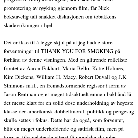
promotering av røyking gjennom film, får Nick
bokstavelig talt snakket diskusjonen om tobakkens
skadevirkninger i hjel.
Det er ikke til å legge skjul på at jeg hadde store
forventninger til THANK YOU FOR SMOKING på
forhånd av denne visningen. Med en glitrende rolleliste
frontet av Aaron Eckhart, Maria Bello, Katie Holmes,
Kim Dickens, William H. Macy, Robert Duvall og J.K.
Simmons m.fl., en fremadstormende regissør i form av
Jason Reitman og et meget tidsaktuelt emne i bakhånd lå
det meste klart for en solid dose underholdning av høyeste
klasse der amerikansk dobbeltmoral, politikk og pengesug
skulle settes i fokus. Dette har da også, som forventet,
blitt en meget underholdende og satirisk film, men på
tross av tilsynelatende ytterst få moralske skrupler,