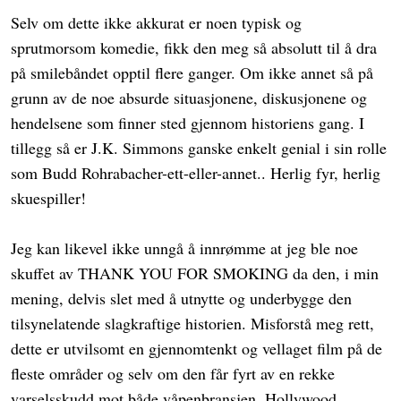
Selv om dette ikke akkurat er noen typisk og
sprutmorsom komedie, fikk den meg så absolutt til å dra
på smilebåndet opptil flere ganger. Om ikke annet så på
grunn av de noe absurde situasjonene, diskusjonene og
hendelsene som finner sted gjennom historiens gang. I
tillegg så er J.K. Simmons ganske enkelt genial i sin rolle
som Budd Rohrabacher-ett-eller-annet.. Herlig fyr, herlig
skuespiller!
Jeg kan likevel ikke unngå å innrømme at jeg ble noe
skuffet av THANK YOU FOR SMOKING da den, i min
mening, delvis slet med å utnytte og underbygge den
tilsynelatende slagkraftige historien. Misforstå meg rett,
dette er utvilsomt en gjennomtenkt og vellaget film på de
fleste områder og selv om den får fyrt av en rekke
varselsskudd mot både våpenbransjen, Hollywood,