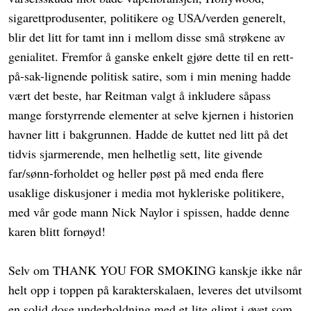
sigarettprodusenter, politikere og USA/verden generelt,
blir det litt for tamt inn i mellom disse små strøkene av
genialitet. Fremfor å ganske enkelt gjøre dette til en rett-
på-sak-lignende politisk satire, som i min mening hadde
vært det beste, har Reitman valgt å inkludere såpass
mange forstyrrende elementer at selve kjernen i historien
havner litt i bakgrunnen. Hadde de kuttet ned litt på det
tidvis sjarmerende, men helhetlig sett, lite givende
far/sønn-forholdet og heller pøst på med enda flere
usaklige diskusjoner i media mot hykleriske politikere,
med vår gode mann Nick Naylor i spissen, hadde denne
karen blitt fornøyd!
Selv om THANK YOU FOR SMOKING kanskje ikke når
helt opp i toppen på karakterskalaen, leveres det utvilsomt
en solid dose underholdning med et lite glimt i øyet som