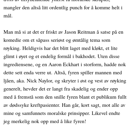
mangler den altså litt ordentlig punch for å komme helt i
mål.
Man må si at det er friskt av Jason Reitman å satse på en
komedie om et såpass seriøst og ømtålig tema som
røyking. Heldigvis har det blitt laget med kløkt, et lite
glimt i øyet og et endelig formål i bakhodet. Uten disse
ingrediensene, og en Aaron Eckhart i storform, hadde nok
dette sett enda verre ut. Altså, fyren spiller mannen med
ljåen, aka. Nick Naylor, og skryter i øst og vest av røyking
generelt, hevder det er langt fra skadelig og ender opp
med å fremstå som den snille fyren blant et publikum fullt
av dødssyke kreftpasienter. Han går, kort sagt, mot alle av
mine og samfunnets moralske prinsipper. Likevel endte
jeg merkelig nok opp med å like fyren!