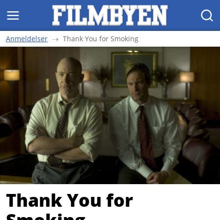
MENY
SØK
Anmeldelser
Thank You for Smoking
Thank You for