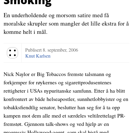
Smoking
En underholdende og morsom satire med få
moralske skrupler som mangler det lille ekstra for å
komme helt i mål.
Publisert
8. september, 2006
Terningkast 4
Knut Karlsen
Nick Naylor er Big Tobaccos fremste talsmann og
forkjemper for røykernes og sigarettprodusentenes
rettigheter i USAs nypuritanske samfunn. Etter å ha blitt
konfrontert av både helseapostler, sunnhetlobbyister og en
tobakksfiendtlig senator, beslutter han seg for å ta opp
kampen mot dem alle med et særdeles veltilrettelagt PR-
fremstøt. Gjennom talk-shows og ved hjelp av en
progressiv Hollywood-agent, som skal bistå med