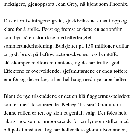
mektigere, gjenoppstått Jean Grey, nå kjent som Phoenix.
Da er forutsetningene greie, sjakkbrikkene er satt opp og
klare for å spille. Først og fremst er dette en actionfilm
som byr på en stor dose med etterlengtet
sommerunderholdning. Budsjettet på 150 millioner dollar
er godt brukt på heftige actionsekvenser og beintøffe
slåsskamper mellom mutantene, og de har truffet godt.
Effektene er overveldende, sjefsmutantene er enda tøffere
enn før og det er lagt til en hel haug med nye superhelter.
Blant de nye tilskuddene er det en blå flaggermus-pelsdott
som er mest fascinerende. Kelsey ‘Frasier’ Grammar i
denne rollen er rett og slett et genialt valg. Det føles helt
riktig, noe som er imponerende for en fyr som stiller med
blå pels i ansiktet. Jeg har heller ikke glemt ulvemannen,