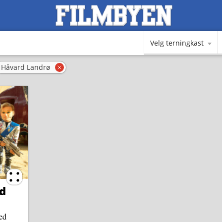
Velg terningkast
Håvard Landrø
rn filter
Fjern filter
Terningkast 4
d
ed