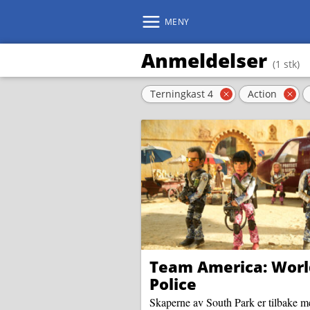
MENY
Anmeldelser
(1 stk)
Aktive filter
Terningkast 4
Action
Fjern filter
Fje
Team America: Worl
Police
Skaperne av South Park er tilbake m