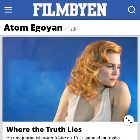
MENY
SØK
Atom Egoyan
(1 stk)
Ternin
Where the Truth Lies
En ung journalist prøver å løse en 15 år gammel mordgåte.