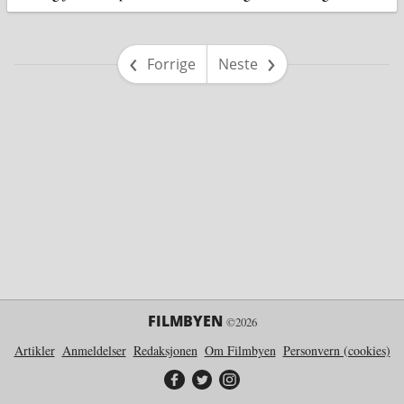
side
side
Forrige
Neste
FILMBYEN
©2026
Artikler
Anmeldelser
Redaksjonen
Om Filmbyen
Personvern (cookies)
Filmbyen på Facebook
Filmbyen på Twitter
Filmbyen på Instagram