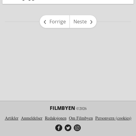
side
side
Forrige
Neste
FILMBYEN
©2026
Artikler
Anmeldelser
Redaksjonen
Om Filmbyen
Personvern (cookies)
Filmbyen på Facebook
Filmbyen på Twitter
Filmbyen på Instagram