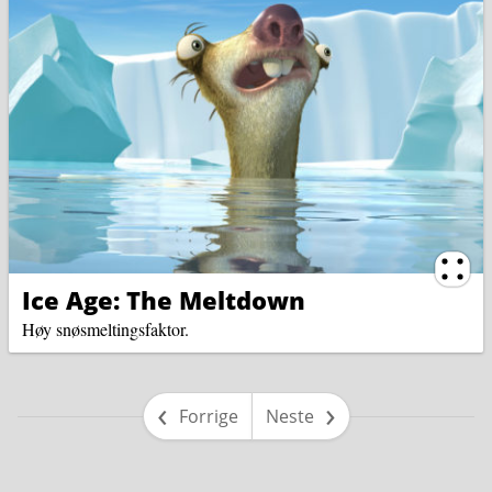
Ternin
Ice Age: The Meltdown
Høy snøsmeltingsfaktor.
side
side
Forrige
Neste