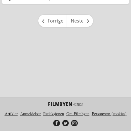
side
side
Forrige
Neste
FILMBYEN
©2026
Artikler
Anmeldelser
Redaksjonen
Om Filmbyen
Personvern (cookies)
Filmbyen på Facebook
Filmbyen på Twitter
Filmbyen på Instagram