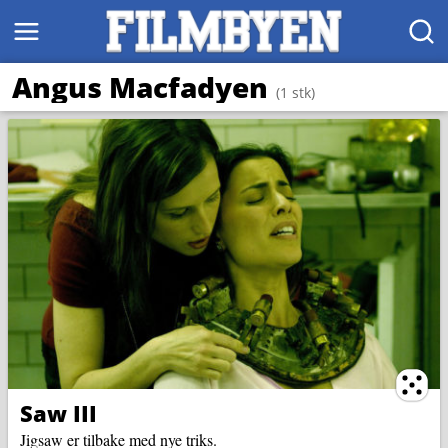
MENY
SØK
Angus Macfadyen
(1 stk)
Ternin
Saw III
Jigsaw er tilbake med nye triks.