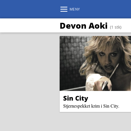
MENY
Devon Aoki
(1 stk)
Sin City
Stjernespekket krim i Sin City.