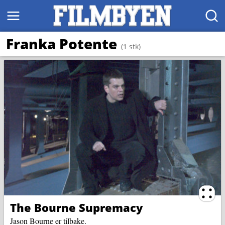
MENY
SØK
Franka Potente
(1 stk)
Ternin
The Bourne Supremacy
Jason Bourne er tilbake.