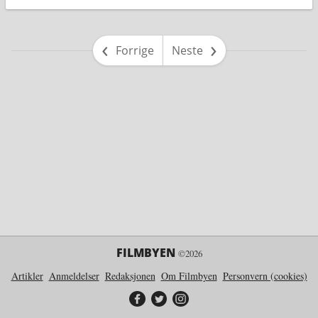
side
side
Forrige
Neste
FILMBYEN
©2026
Artikler
Anmeldelser
Redaksjonen
Om Filmbyen
Personvern (cookies)
Filmbyen på Facebook
Filmbyen på Twitter
Filmbyen på Instagram