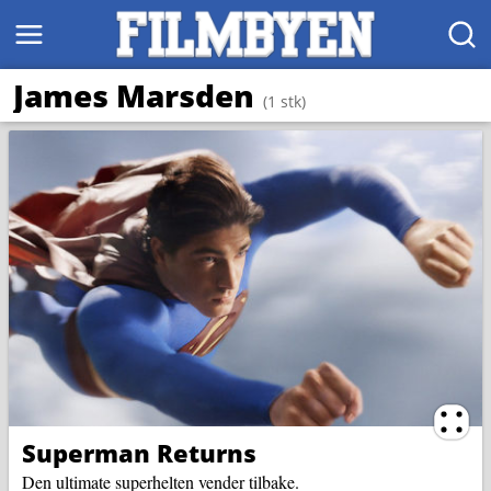
MENY
SØK
James Marsden
(1 stk)
Ternin
Superman Returns
Den ultimate superhelten vender tilbake.