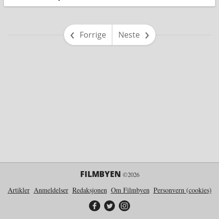
side
side
Forrige
Neste
FILMBYEN
©2026
Artikler
Anmeldelser
Redaksjonen
Om Filmbyen
Personvern (cookies)
Filmbyen på Facebook
Filmbyen på Twitter
Filmbyen på Instagram