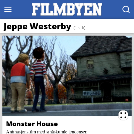
MENY
SØK
Jeppe Westerby
(1 stk)
Ternin
Monster House
Animasjonsfilm med småskumle tendenser.