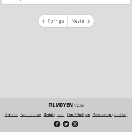
side
side
Forrige
Neste
FILMBYEN
©2026
Artikler
Anmeldelser
Redaksjonen
Om Filmbyen
Personvern (cookies)
Filmbyen på Facebook
Filmbyen på Twitter
Filmbyen på Instagram